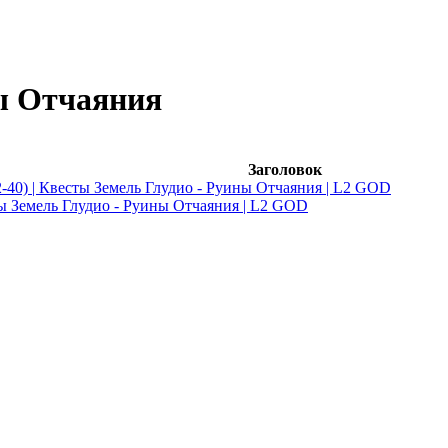
ы Отчаяния
Заголовок
-40) | Квесты Земель Глудио - Руины Отчаяния | L2 GOD
ты Земель Глудио - Руины Отчаяния | L2 GOD