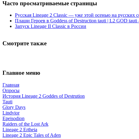
Часто просматриваемые страницы
Русская Lineage 2 Classic — уже этой осенью на русских 
Плащи Героев в Goddess of Destruction tauti | L2 GOD tauti 
Запуск Lineage II Classic в России
Смотрите также
Главное меню
Главная
Опросы
История Lineage 2 Goddes of Destrution
Tauti
Glory Days
Lindvior
Epeisodion
Raiders of the Lost Ark
Lineage 2 Ertheia
Lineage 2 Epic Tales of Aden