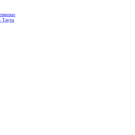
серверах
- Таути