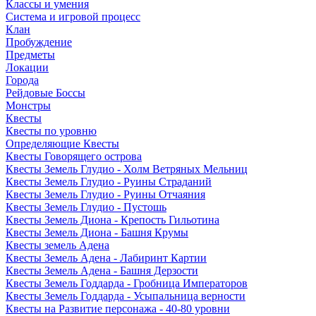
Классы и умения
Система и игровой процесс
Клан
Пробуждение
Предметы
Локации
Города
Рейдовые Боссы
Монстры
Квесты
Квесты по уровню
Определяющие Квесты
Квесты Говорящего острова
Квесты Земель Глудио - Холм Ветряных Мельниц
Квесты Земель Глудио - Руины Страданий
Квесты Земель Глудио - Руины Отчаяния
Квесты Земель Глудио - Пустошь
Квесты Земель Диона - Крепость Гильотина
Квесты Земель Диона - Башня Крумы
Квесты земель Адена
Квесты Земель Адена - Лабиринт Картии
Квесты Земель Адена - Башня Дерзости
Квесты Земель Годдарда - Гробница Императоров
Квесты Земель Годдарда - Усыпальница верности
Квесты на Развитие персонажа - 40-80 уровни