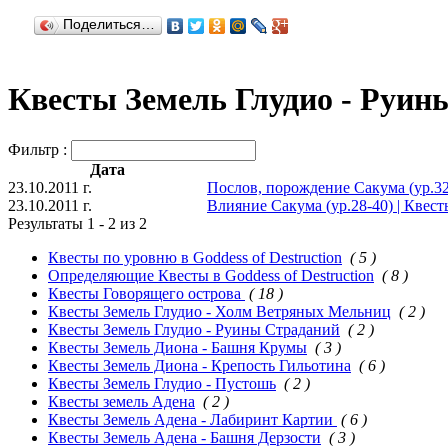
Поделиться…
Квесты Земель Глудио - Руин
Фильтр :
Дата
23.10.2011 г.
Послов, порождение Сакума (ур.32
23.10.2011 г.
Влияние Сакума (ур.28-40) | Квес
Результаты 1 - 2 из 2
Квесты по уровню в Goddess of Destruction
( 5 )
Определяющие Квесты в Goddess of Destruction
( 8 )
Квесты Говорящего острова
( 18 )
Квесты Земель Глудио - Холм Ветряных Мельниц
( 2 )
Квесты Земель Глудио - Руины Страданий
( 2 )
Квесты Земель Диона - Башня Крумы
( 3 )
Квесты Земель Диона - Крепость Гильотина
( 6 )
Квесты Земель Глудио - Пустошь
( 2 )
Квесты земель Адена
( 2 )
Квесты Земель Адена - Лабиринт Картии
( 6 )
Квесты Земель Адена - Башня Дерзости
( 3 )