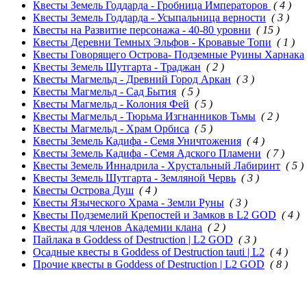
Квесты Земель Годдарда - Гробница Императоров
( 4 )
Квесты Земель Годдарда - Усыпальница верности
( 3 )
Квесты на Развитие персонажа - 40-80 уровни
( 15 )
Квесты Деревни Темных Эльфов - Кровавые Топи
( 1 )
Квесты Говорящего Острова- Подземные Руины Харнака
Квесты Земель Шутгарта - Траджан
( 2 )
Квесты Магмельд - Древний Город Аркан
( 3 )
Квесты Магмельд - Сад Бытия
( 5 )
Квесты Магмельд - Колония Фей
( 5 )
Квесты Магмельд - Тюрьма Изгнанников Тьмы
( 2 )
Квесты Магмельд - Храм Орбиса
( 5 )
Квесты Земель Кадифа - Семя Уничтожения
( 4 )
Квесты Земель Кадифа - Семя Адского Пламени
( 7 )
Квесты Земель Иннадрила - Хрустальный Лабиринт
( 5 )
Квесты Земель Шутгарта - Земляной Червь
( 3 )
Квесты Острова Душ
( 4 )
Квесты Языческого Храма - Земли Руны
( 3 )
Квесты Подземелий Крепостей и Замков в L2 GOD
( 4 )
Квесты для членов Академии клана
( 2 )
Пайлака в Goddess of Destruction | L2 GOD
( 3 )
Осадные квесты в Goddess of Destruction tauti | L2
( 4 )
Прочие квесты в Goddess of Destruction | L2 GOD
( 8 )