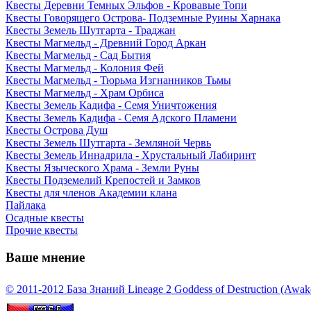
Квесты Деревни Темных Эльфов - Кровавые Топи
Квесты Говорящего Острова- Подземные Руины Харнака
Квесты Земель Шутгарта - Траджан
Квесты Магмельд - Древний Город Аркан
Квесты Магмельд - Сад Бытия
Квесты Магмельд - Колония Фей
Квесты Магмельд - Тюрьма Изгнанников Тьмы
Квесты Магмельд - Храм Орбиса
Квесты Земель Кадифа - Семя Уничтожения
Квесты Земель Кадифа - Семя Адского Пламени
Квесты Острова Душ
Квесты Земель Шутгарта - Земляной Червь
Квесты Земель Иннадрила - Хрустальный Лабиринт
Квесты Языческого Храма - Земли Руны
Квесты Подземелий Крепостей и Замков
Квесты для членов Академии клана
Пайлака
Осадные квесты
Прочие квесты
Ваше мнение
© 2011-2012 База Знаний Lineage 2 Goddess of Destruction (Awaken