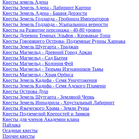
Квесты земель Адена
Квесты Земель Адена - Лабиринт Картии
Квесты Земель Адена - Башня Дерзости
Квесты Земель Годдарда - Гробница Императоров
Квесты Земель Годдарда - Усыпальница верности
Квесты на Развитие персонажа - 40-80 уровни
Квесты Деревни Темных Эльфов - Кровавые Топи
Квесты Говорящего Острова- Подземные Руины Харнака
Квесты Земель Шутгарта - Траджан
Квесты Магмельд - Древний Город Аркан
Квесты Магмельд - Сад Бытия
Квесты Магмельд - Колония Фей
Квесты Магмельд - Тюрьма Изгнанников Тьмы
Квесты Магмельд - Храм Орбиса
Квесты Земель Кадифа - Семя Уничтожения
Квесты Земель Кадифа - Семя Адского Пламени
Квесты Острова Душ
Квесты Земель Шутгарта - Земляной Червь
Квесты Земель Иннадрила - Хрустальный Лабиринт
Квесты Языческого Храма - Земли Руны
Квесты Подземелий Крепостей и Замков
Квесты для членов Академии клана
Пайлака
Осадные квесты
Прочие квесты