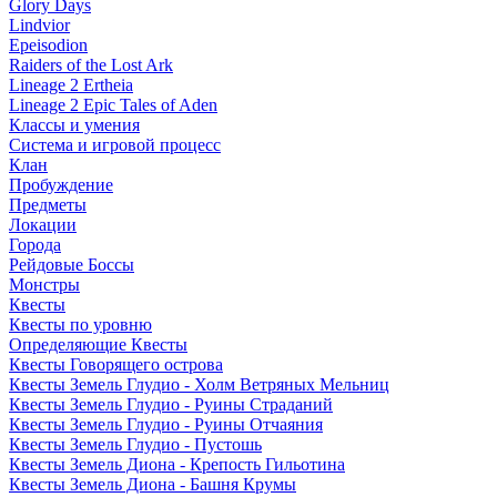
Glory Days
Lindvior
Epeisodion
Raiders of the Lost Ark
Lineage 2 Ertheia
Lineage 2 Epic Tales of Aden
Классы и умения
Система и игровой процесс
Клан
Пробуждение
Предметы
Локации
Города
Рейдовые Боссы
Монстры
Квесты
Квесты по уровню
Определяющие Квесты
Квесты Говорящего острова
Квесты Земель Глудио - Холм Ветряных Мельниц
Квесты Земель Глудио - Руины Страданий
Квесты Земель Глудио - Руины Отчаяния
Квесты Земель Глудио - Пустошь
Квесты Земель Диона - Крепость Гильотина
Квесты Земель Диона - Башня Крумы