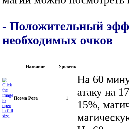
- Положительный эфф
необходимых очков
Название
Уровень
На 60 мин
атаку на 1
Поэма Рога
1
15%, магич
магическу