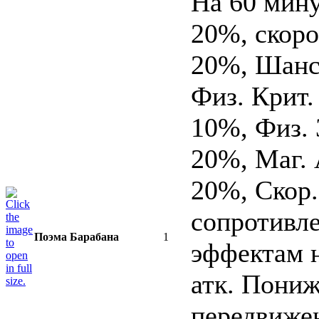
На 60 мин
20%, скоро
20%, Шанс.
Физ. Крит.
10%, Физ. 
20%, Маг. 
20%, Скор
сопротивл
Поэма Барабана
1
эффектам н
атк. Пониж
передвижен