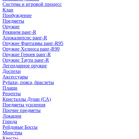
Система и игровой процесс
Клан
Пробуждение
Предметы
Оружие
Реквием ранг-R
Апокалипсис ранг-R
Оружие Фантазмы ранг-R95
Оружие Хелиоса ранг-R99
Оружие Героев ранг-R
Оружие Таути ранг-R
Легендарное оружие
Доспехи
Аксессуары
Рубахи, пояса, браслеты
Плащи
Рецепты
Кристаллы Души (СА)
Предметы усиления
Прочие предметы
Локации
Города
Рейдовые Боссы
Монстры
Квесты