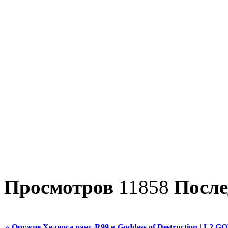
Просмотров
11858
После
« Оружие Хелиоса ранг-R99 в Goddess of Destruction | L2 G