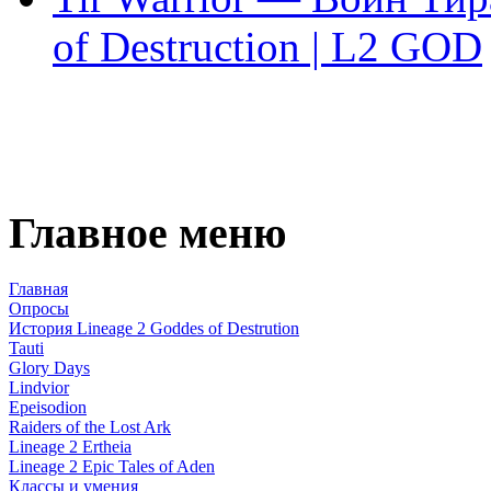
of Destruction | L2 GOD
Главное меню
Главная
Опросы
История Lineage 2 Goddes of Destrution
Tauti
Glory Days
Lindvior
Epeisodion
Raiders of the Lost Ark
Lineage 2 Ertheia
Lineage 2 Epic Tales of Aden
Классы и умения