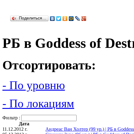
Поделиться…
РБ в Goddess of Dest
Отсортировать:
- По уровню
- По локациям
Фильтр :
Дата
11.12.2012 г.
Андреас Ван Холтер (99 ур.) | РБ в Goddess