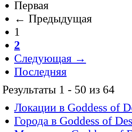
Первая
← Предыдущая
1
2
Следующая →
Последняя
Результаты 1 - 50 из 64
Локации в Goddess of D
Города в Goddess of Des