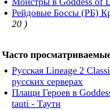
Монстры в Goddess of D
Рейдовые Боссы (РБ) К
20 )
Часто просматриваемы
Русская Lineage 2 Clas
русских серверах
Плащи Героев в Goddess 
tauti - Таути