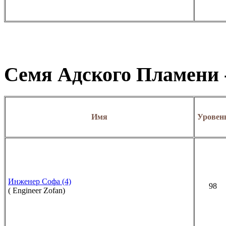
Семя Адского Пламени -
Имя
Уровен
Инженер Софа (4)
98
( Engineer Zofan)