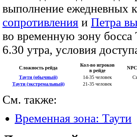
выполнение ежедневных 
сопротивления
и
Петра вы
во временную зону босса 
6.30 утра, условия доступ
Кол-во игроков
Сложность рейда
NPC
в рейде
Таути (обычный)
14-35 человек
С
Таути (экстремальный)
21-35 человек
См. также:
Временная зона: Таути