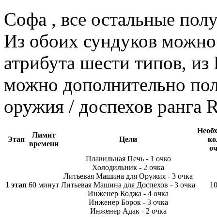
Софа
, все остальные по
Из обоих сундуков можно
атрибута шести типов, и
можно дополнительно по
оружия / доспехов ранга R
Необ
Лимит
Этап
Цели
ко
времени
о
Плавильная Печь - 1 очко
Холодильник - 2 очка
Литьевая Машина для Оружия - 3 очка
1 этап
60 минут
Литьевая Машина для Доспехов - 3 очка
1
Инженер Коджа - 4 очка
Инженер Борок - 3 очка
Инженер Адак - 2 очка