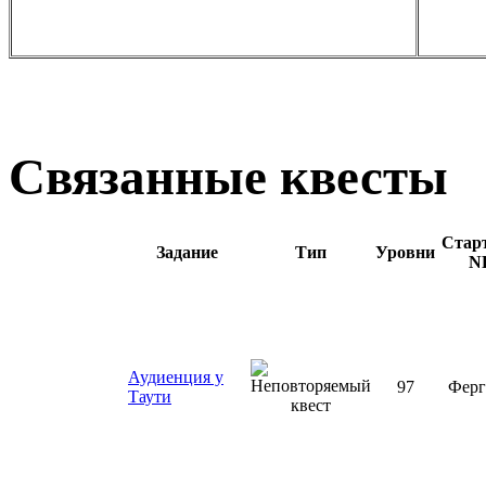
Связанные квесты
Стар
Задание
Тип
Уровни
N
Аудиенция у
97
Фер
Таути