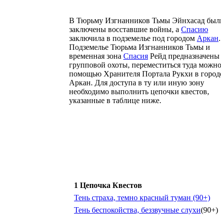
В Тюрьму Изгнанников Тьмы Эйнхасад был
заключены восставшие войны, а
Спасию
заключила в подземелье под городом
Аркан
.
Подземелье Тюрьма Изгнанников Тьмы и
временная зона
Спасия
Рейд предназначены
групповой охоты, переместиться туда можно
помощью Хранителя Портала Рукхи в город
Аркан. Для доступа в ту или иную зону
необходимо выполнить цепочки квестов,
указанные в таблице ниже.
1 Цепочка Квестов
Тень страха, темно красный туман (90+)
Тень беспокойства, беззвучные слухи
(90+)