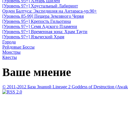
[Уровень 95+] Алтарь Шилен
[Уровень 97+] Хрустальный Лабиринт
Орден Балтуса: Экспедиция на Антараса-ур.90+
[Уровень 85-99] Пещера Земляного Червя
[Уровень 95+] Крепость Гильотина
[Уровень 97+] Семя Адского Пламени
[Уровень 97+] Временная зона: Храм Таути
[Уровень 97+] Языческий Храм
Города
Рейдовые Боссы
Монстры
Квесты
Ваше мнение
© 2011-2012 База Знаний Lineage 2 Goddess of Destruction (Awaken