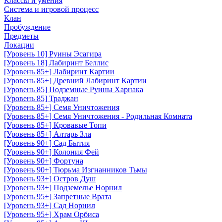
Классы и умения
Система и игровой процесс
Клан
Пробуждение
Предметы
Локации
[Уровень 10] Руины Эсагира
[Уровень 18] Лабиринт Беллис
[Уровень 85+] Лабиринт Картии
[Уровень 85+] Древний Лабиринт Картии
[Уровень 85] Подземные Руины Харнака
[Уровень 85] Траджан
[Уровень 85+] Семя Уничтожения
[Уровень 85+] Семя Уничтожения - Родильная Комната
[Уровень 85+] Кровавые Топи
[Уровень 85+] Алтарь Зла
[Уровень 90+] Сад Бытия
[Уровень 90+] Колония Фей
[Уровень 90+] Фортуна
[Уровень 90+] Тюрьма Изгнанников Тьмы
[Уровень 93+] Остров Душ
[Уровень 93+] Подземелье Норнил
[Уровень 95+] Запретные Врата
[Уровень 93+] Сад Норнил
[Уровень 95+] Храм Орбиса