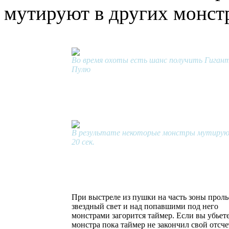
мутируют в других монст
Во время охоты есть шанс получить Гиган
Пулю
В результате некоторые монстры мутиру
20 сек.
При выстреле из пушки на часть зоны проль
звездный свет и над попавшими под него
монстрами загорится таймер. Если вы убьет
монстра пока таймер не закончил свой отсчет