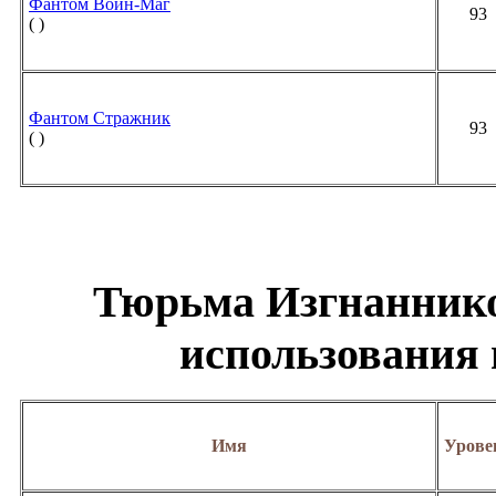
Фантом Воин-Маг
93
( )
Фантом Стражник
93
( )
Тюрьма Изгнаннико
использования
Имя
Урове