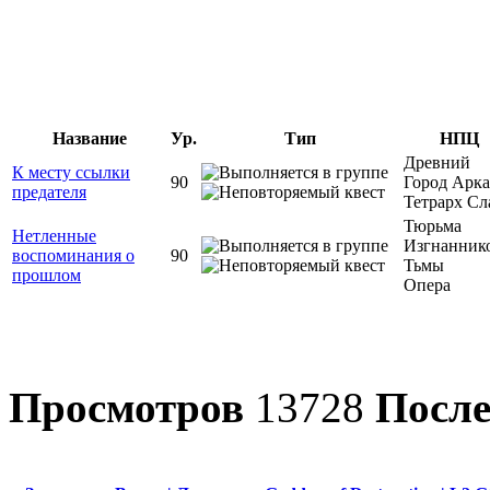
Название
Ур.
Тип
НПЦ
Древний
К месту ссылки
90
Город Арк
предателя
Тетрарх Сл
Тюрьма
Нетленные
Изгнанник
воспоминания о
90
Тьмы
прошлом
Опера
Просмотров
13728
После