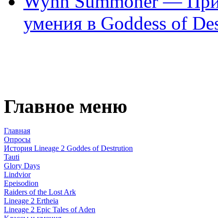
Wynn Summoner — Приз
умения в Goddess of De
Главное меню
Главная
Опросы
История Lineage 2 Goddes of Destrution
Tauti
Glory Days
Lindvior
Epeisodion
Raiders of the Lost Ark
Lineage 2 Ertheia
Lineage 2 Epic Tales of Aden